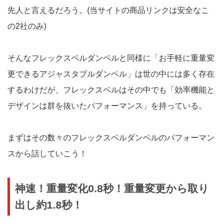
先人と言えるだろう。(当サイトの商品リンクは安全なこ
の2社のみ)
そんなフレックスベルダンベルと同様に「お手軽に重量変
更できるアジャスタブルダンベル」は世の中には多く存在
するわけだが、フレックスベルはその中でも「効率機能と
デザインは群を抜いたパフォーマンス」を持っている。
まずはその数々のフレックスベルダンベルのパフォーマン
スから話していこう！
神速！重量変化0.8秒！重量変更から取り
出し約1.8秒！