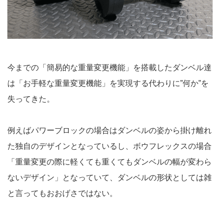
今までの「簡易的な重量変更機能」を搭載したダンベル達
は「お手軽な重量変更機能」を実現する代わりに”何か”を
失ってきた。
例えばパワーブロックの場合はダンベルの姿から掛け離れ
た独自のデザインとなっているし、ボウフレックスの場合
「
重量変更の際に軽くても重くてもダンベルの幅が変わら
ないデザイン」となっていて、ダンベルの形状としては雑
と言ってもおおげさではない。