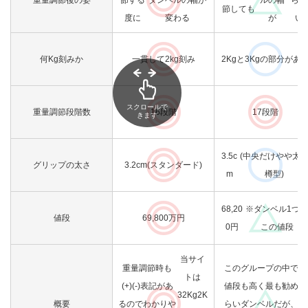
節しても
度に
変わる
が
い
何Kg刻みか
一貫して2kg刻み
2Kgと3Kgの部分があ
スクロールで
重量調節段階数
16段階
17段階
きます
3.5c
(中央だけやや太
グリップの太さ
3.2cm
(スタンダード)
m
樽型)
68,20
※ダンベル1つ
値段
69,800万円
0円
この値段
当サイ
重量調節時も
このグループの中では
トは
(+)(-)表記があ
値段も高く最も勧めづ
32Kg2K
概要
るのでわかりや
らいダンベルだが、好