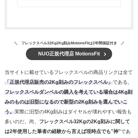
フレックスベル32Kg2Kg刻みMotionsFitは2年間保証付き
NUO正規代理店 MotionsFit
当サイトに載せているフレックスベルの商品リンクは全て
「正規代理店販売の2Kg刻みのフレックスベル」
である。
フレックスベルダンベルの購入を考えている場合は4Kg刻
みのものは旧型になるので新型の2Kg刻みを選んでいこ
う。
実際に旧型の4Kg刻みはダイヤルが壊れやすい報告も
多いのだ。尚、
フレックスベル32Kgの2Kg刻みに関して
は2年使用した筆者の経験から言えば現時点でも”神”
であ