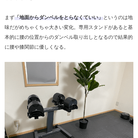
まず
「地面からダンベルをとらなくていい」
というのは地
味だがめちゃくちゃ大きい変化。専用スタンドがあると基
本的に腰の位置からのダンベル取り出しとなるので結果的
に腰や膝関節に優しくなる。