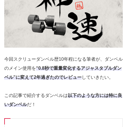
今回スクリューダンベル歴10年程になる筆者が、ダンベル
のメイン使用を
“0.8秒で重量変化するアジャスタブルダン
ベル”に変えて2年過ぎたのでレビュー
していきたい。
この記事で紹介するダンベルは
以下のような方には特に良
いダンベル
だ！