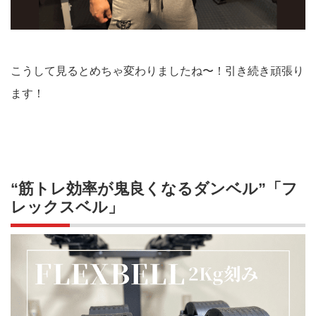
こうして見るとめちゃ変わりましたね〜！引き続き頑張り
ます！
“筋トレ効率が鬼良くなるダンベル”「フ
レックスベル」