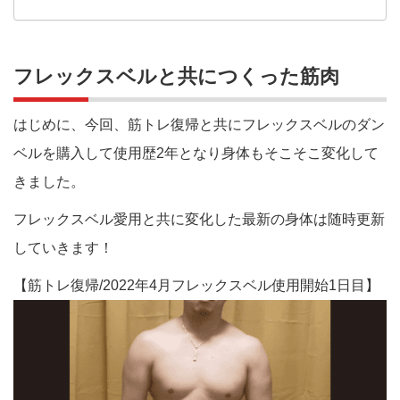
フレックスベルと共につくった筋肉
はじめに、今回、筋トレ復帰と共にフレックスベルのダン
ベルを購入して使用歴2年となり身体もそこそこ変化して
きました。
フレックスベル愛用と共に変化した最新の身体は随時更新
していきます！
【筋トレ復帰/2022年4月フレックスベル使用開始1日目】