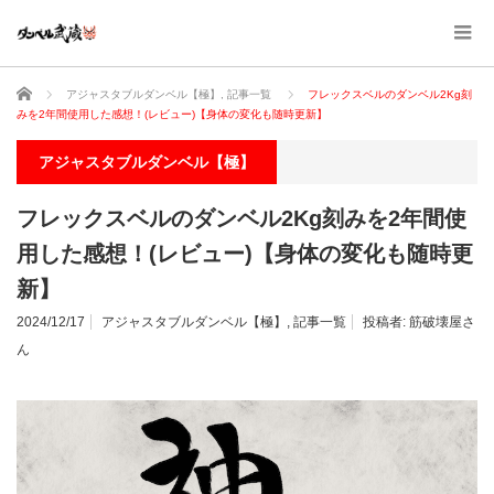
ホーム
アジャスタブルダンベル【極】
,
記事一覧
フレックスベルのダンベル2Kg刻
みを2年間使用した感想！(レビュー)【身体の変化も随時更新】
アジャスタブルダンベル【極】
フレックスベルのダンベル2Kg刻みを2年間使
用した感想！(レビュー)【身体の変化も随時更
新】
2024/12/17
アジャスタブルダンベル【極】
,
記事一覧
投稿者:
筋破壊屋さ
ん